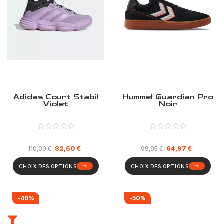
Adidas Court Stabil
Hummel Guardian Pro
Violet
Noir
82,50
€
64,97
€
110,00
€
99,95
€
CHOIX DES OPTIONS
CHOIX DES OPTIONS
-40%
-50%