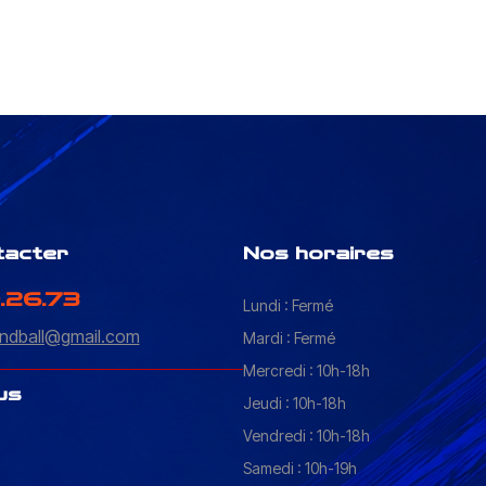
tacter
Nos horaires
.26.73
Lundi : Fermé
ndball@gmail.com
Mardi : Fermé
Mercredi : 10h-18h
us
Jeudi : 10h-18h
Vendredi : 10h-18h
Samedi : 10h-19h