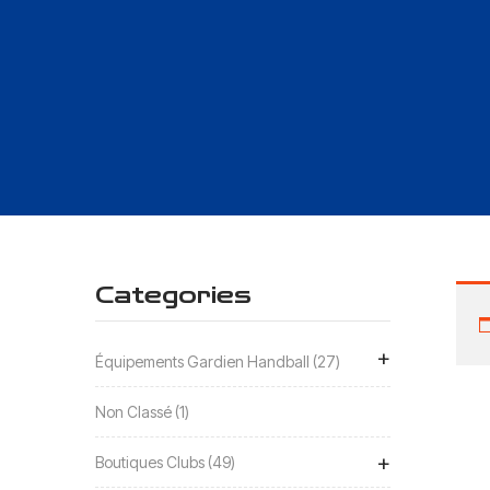
Categories
+
Équipements Gardien Handball
27
Non Classé
1
+
Boutiques Clubs
49