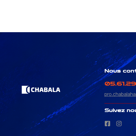
Nous con
05.61.29
pro.chabalaha
Suivez no