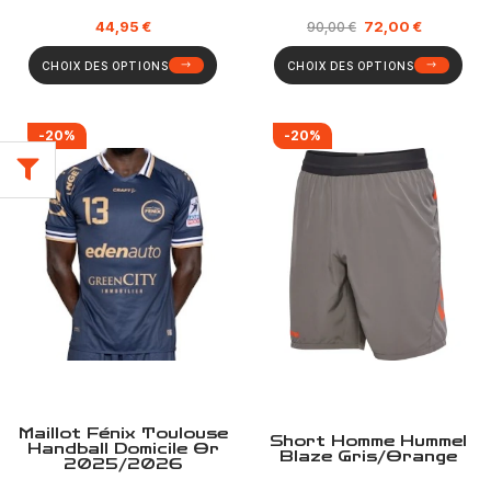
44,95
€
72,00
€
90,00
€
CHOIX DES OPTIONS
CHOIX DES OPTIONS
-20%
-20%
Maillot Fénix Toulouse
Short Homme Hummel
Handball Domicile Or
Blaze Gris/Orange
2025/2026