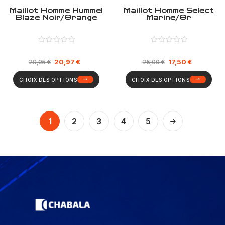
Maillot Homme Hummel
Maillot Homme Select
Blaze Noir/Orange
Marine/Or
20,97
€
17,50
€
29,95
€
25,00
€
CHOIX DES OPTIONS
CHOIX DES OPTIONS
1
2
3
4
5