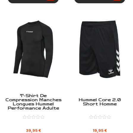
T-Shirt De
Compression Manches
Hummel Core 2.0
Longues Hummel
Short Homme
Performance Adulte
39,95
€
19,95
€