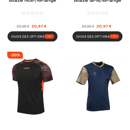
Blaze Noir/Orange
Blaze Gris/Orange
20,97
€
20,97
€
29,95
€
29,95
€
CHOIX DES OPTIONS
CHOIX DES OPTIONS
-20%