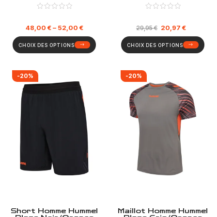
48,00
€
–
52,00
€
20,97
€
29,95
€
CHOIX DES OPTIONS
CHOIX DES OPTIONS
-20%
-20%
Short Homme Hummel
Maillot Homme Hummel