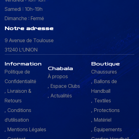
Samedi : 10h-19h
Dimanche : Fermé
Notre adresse
9 Avenue de Toulouse
31240 L’UNION
Information
Boutique
Chabala
Politique de
Chaussures
À propos
Confidentialité
Ballons de
Espace Clubs
Livraison &
Handball
Actualités
Retours
Textiles
Conditions
Protections
d’utilisation
Matériel
Mentions Légales
Équipements
Contact
Gardien Handball