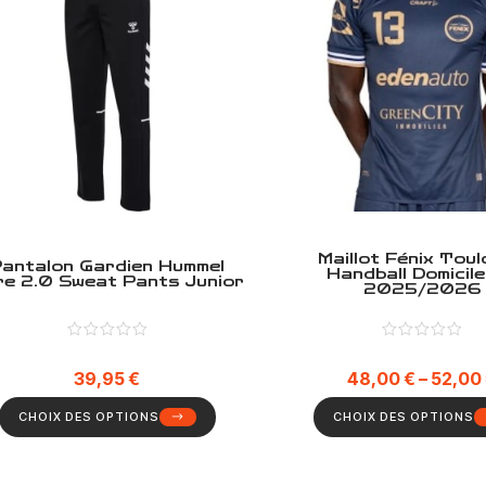
Maillot Fénix Tou
antalon Gardien Hummel
Handball Domicil
re 2.0 Sweat Pants Junior
2025/2026
39,95
€
48,00
€
–
52,00
CHOIX DES OPTIONS
CHOIX DES OPTIONS