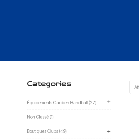
Categories
Af
+
Équipements Gardien Handball
27
Non Classé
1
+
Boutiques Clubs
49