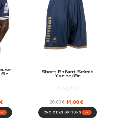
louse
Short Enfant Select
e Or
Marine/Or
€
14,00
€
20,00
€
CHOIX DES OPTIONS