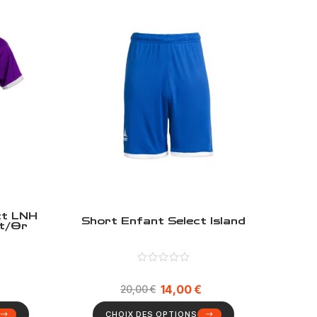
ct LNH
Short Enfant Select Island
t/Or
14,00
€
20,00
€
CHOIX DES OPTIONS