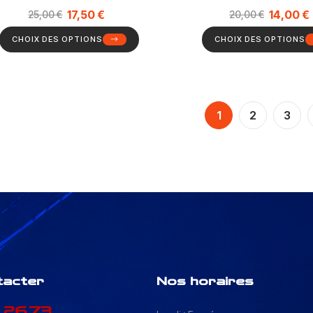
17,50
€
14,00
€
25,00
€
20,00
€
CHOIX DES OPTIONS
CHOIX DES OPTIONS
1
2
3
tacter
Nos horaires
.26.73