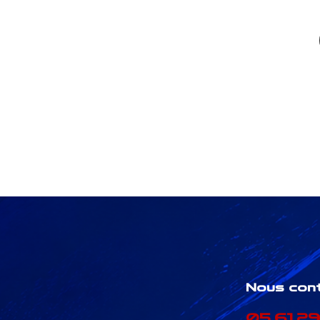
Nous con
05.61.29