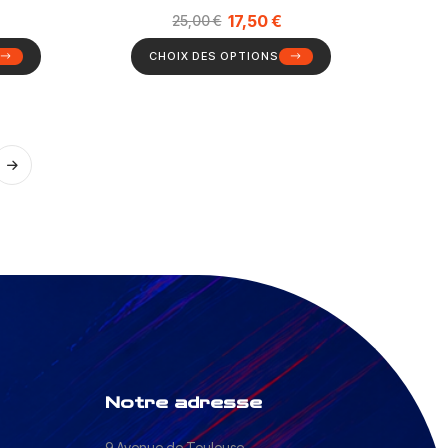
17,50
€
25,00
€
CHOIX DES OPTIONS
Notre adresse
9 Avenue de Toulouse