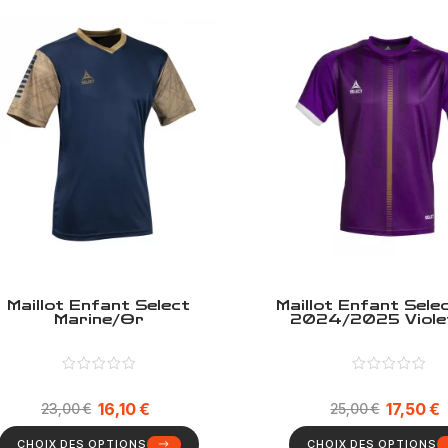
Maillot Enfant Select
Maillot Enfant Sele
Marine/Or
2024/2025 Viole
16,10
€
17,50
€
23,00
€
25,00
€
CHOIX DES OPTIONS
CHOIX DES OPTIONS