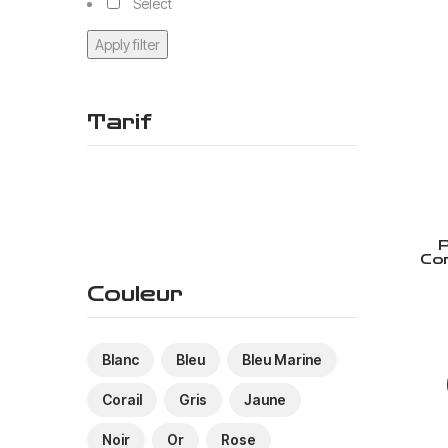
Select
Apply filter
Tarif
P
Co
Couleur
Blanc
Bleu
Bleu Marine
Corail
Gris
Jaune
Noir
Or
Rose